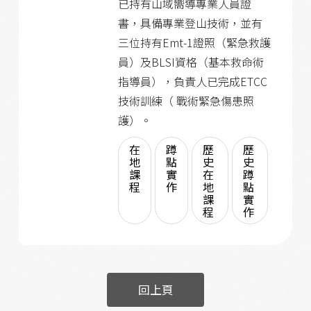
已持有山域嚮導專業人員證
書，具備專業登山技術，並有
三位持有Emt-1證照（緊急救護
員）及BLSI資格（基本救命術
指導員），負責人已完成ETCC
技術訓練（ 戰術緊急傷患照
護）。
在
蹲
歷
歷
地
點
史
史
課
實
在
蹲
程
作
地
點
課
實
程
作
回上頁