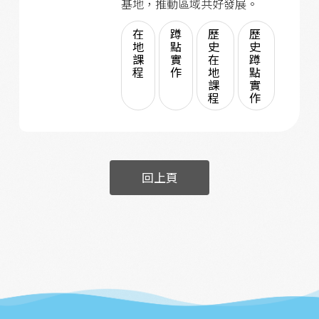
基地，推動區域共好發展。
在
蹲
歷
歷
地
點
史
史
課
實
在
蹲
程
作
地
點
課
實
程
作
回上頁