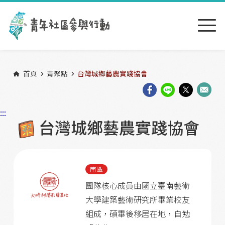
跳到主要內容區塊
:::
首頁
青聚點
台灣城鄉藝農實踐協會
:::
台灣城鄉藝農實踐協會
南區
團隊核心成員由國立臺南藝術
大學建築藝術研究所畢業校友
組成，碩畢後移居在地，自勉