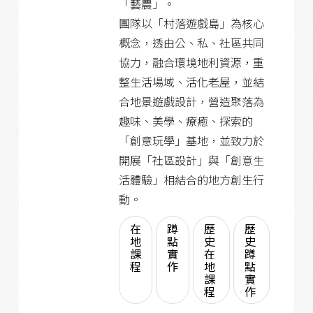
「藝農」。
團隊以「村落遊戲島」為核心
概念，透由公、私、社區共同
協力，融合環境地利資源，重
整生活場域、活化老屋，並結
合地景遊戲設計，營造聚落為
趣味、美學、療癒、探索的
「創意玩學」基地，並致力於
開展「社區設計」與「創意生
活體驗」相結合的地方創生行
動。
在
蹲
歷
歷
地
點
史
史
課
實
在
蹲
程
作
地
點
課
實
程
作