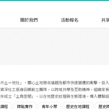
關於我們
活動報名
共
也示土＝地社」，關心土地徵收議題及都市快速變遷的衝擊，投
從資深社工返身回鄉創立團隊，以跨域共學及互助精神，組織家
夥伴成立「土角空間」，以在地歷史紋理與生態環境，導入體驗
地課程
蹲點實作
青年小聚
歷史在地課程
歷史