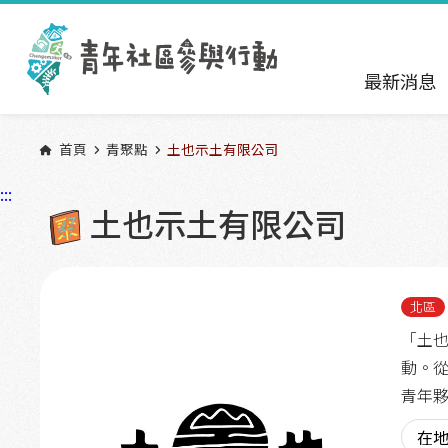
跳到主要內容區塊
:::
最新消息
首頁
青聚點
土也示土有限公司
:::
土也示土有限公司
北區
「土
動。
青年
在