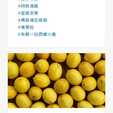
#阿財湯圓
#雲嵩茶業
#媽祖埔豆腐張
#唯果粒
#有朝一日西螺小農