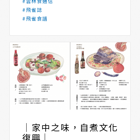
#雲林食通信
#飛雀誌
#飛雀食譜
｜家中之味，自煮文化
復興｜