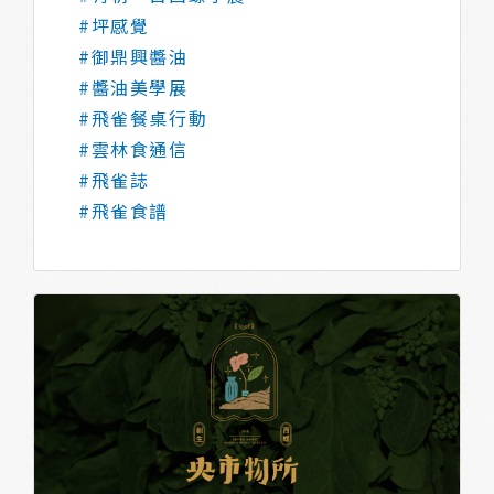
#坪感覺
#御鼎興醬油
#醬油美學展
#飛雀餐桌行動
#雲林食通信
#飛雀誌
#飛雀食譜