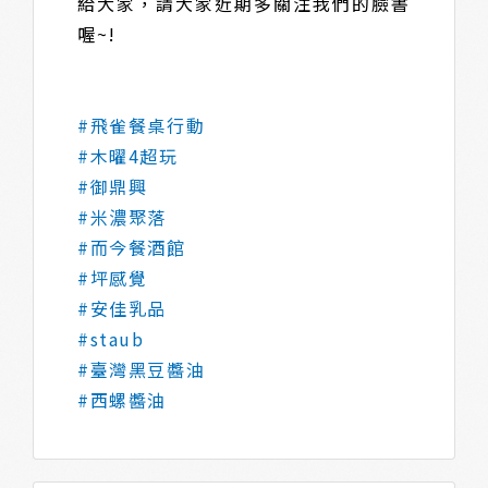
給大家，請大家近期多關注我們的臉書
喔~!
#飛雀餐桌行動
#木曜4超玩
#御鼎興
#米濃聚落
#而今餐酒館
#坪感覺
#安佳乳品
#staub
#臺灣黑豆醬油
#西螺醬油