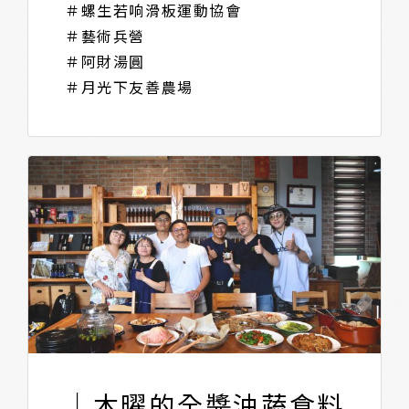
＃螺生若响滑板運動協會
＃藝術兵營
＃阿財湯圓
＃月光下友善農場
｜木曜的全醬油蔬食料