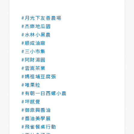
#月光下友善農場
#杰樂地瓜園
#水林小黑農
#順成油廠
#三小市集
#阿財湯圓
#雲嵩茶業
#媽祖埔豆腐張
#唯果粒
#有朝一日西螺小農
#坪感覺
#御鼎興醬油
#醬油美學展
#飛雀餐桌行動