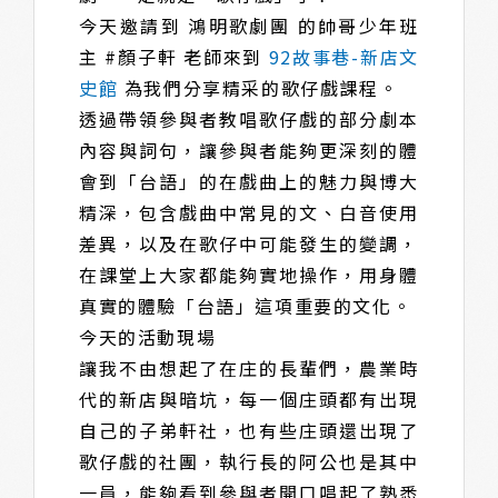
今天邀請到 鴻明歌劇團 的帥哥少年班
主 #顏子軒 老師來到
92故事巷-新店文
史館
為我們分享精采的歌仔戲課程。
透過帶領參與者教唱歌仔戲的部分劇本
內容與詞句，讓參與者能夠更深刻的體
會到「台語」的在戲曲上的魅力與博大
精深，包含戲曲中常見的文、白音使用
差異，以及在歌仔中可能發生的變調，
在課堂上大家都能夠實地操作，用身體
真實的體驗「台語」這項重要的文化。
今天的活動現場
讓我不由想起了在庄的長輩們，農業時
代的新店與暗坑，每一個庄頭都有出現
自己的子弟軒社，也有些庄頭還出現了
歌仔戲的社團，執行長的阿公也是其中
一員，能夠看到參與者開口唱起了熟悉