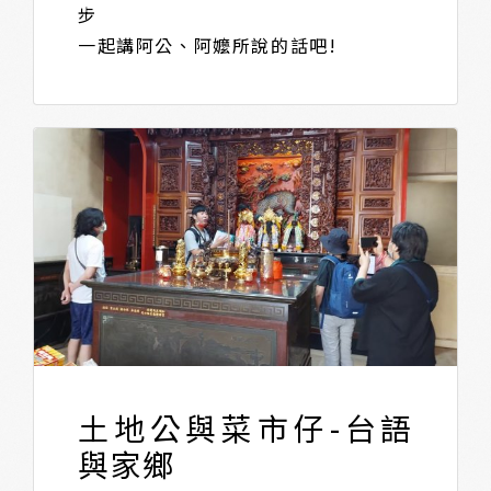
步
一起講阿公、阿嬤所說的話吧!
土地公與菜市仔-台語
與家鄉