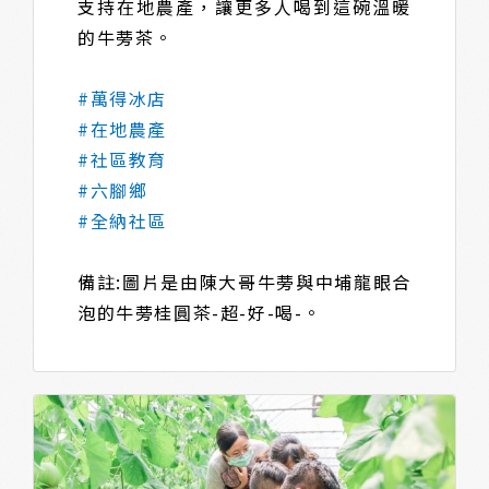
支持在地農產，讓更多人喝到這碗溫暖
的牛蒡茶。​
#萬得冰店
#在地農產
#社區教育
#六腳鄉
#全納社區
備註:圖片是由陳大哥牛蒡與中埔龍眼合
泡的牛蒡桂圓茶-超-好-喝-。