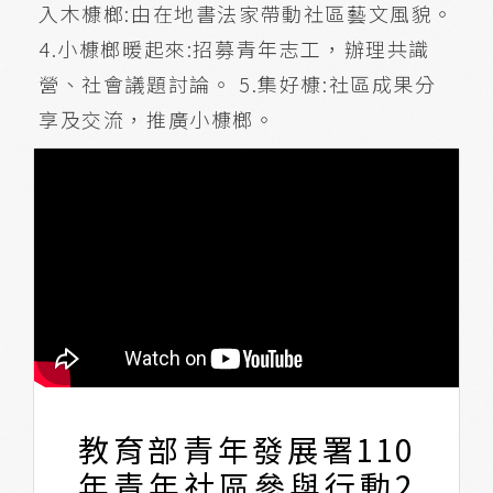
入木槺榔:由在地書法家帶動社區藝文風貌。
4.小槺榔暖起來:招募青年志工，辦理共識
營、社會議題討論。 5.集好槺:社區成果分
享及交流，推廣小槺榔。
教育部青年發展署110
年青年社區參與行動2