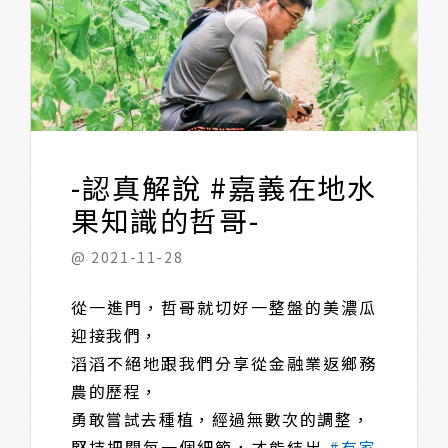
-認真解說 #嘉義在地水
果知識的哲哥-​
@ 2021-11-28
從一進門，哲哥就切好一整盤的美濃瓜
迎接我們，​
滔滔不絕地跟我們分享從金融業返鄉務
農的歷程，​
勇敢嘗試去種植，經過無數次的調整，​
堅持把關每一個細節，才能結出
#有家