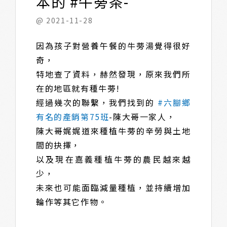
本的 #牛蒡茶-​ ​
@ 2021-11-28
因為孩子對營養午餐的牛蒡湯覺得很好
奇，​
特地查了資料，赫然發現，原來我們所
在的地區就有種牛蒡!​
經過幾次的聯繫，我們找到的
#六腳鄉
有名的產銷第75班
-陳大哥一家人，​
陳大哥娓娓道來種植牛蒡的辛勞與土地
間的抉擇，​
以及現在嘉義種植牛蒡的農民越來越
少，​
未來也可能面臨減量種植，並持續增加
輪作等其它作物。​