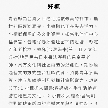
好槺
嘉義縣為台灣人口老化指數最高的縣市，農
村社區逐漸凋零，小槺榔也正在失去活力。
小槺榔保留許多文化資產，如當地信仰中心
福安宮、昔龜仔巷溪遺址留下的池塘、縣定
百年老榕樹、槺榔(台灣海棗)等，且人文部
分-當地居民有日本書法獲獎的呂金平老
師，具有文化與社區再造的潛能性，期盼透
過藝文的方式整合社區資源、招募青年參與
等，建立永續機制及發揮社會影響力，規劃
如下: 1.小槺榔人翻書:透過繪本手作活動連
結在地歷史文化。 2.小槺榔人繪樹:藝術創
作對於傳承感恩的老樹意象與社區連結。 3.