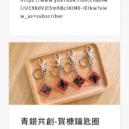
l/UC98dV2l5mhBclKIM0-IElkw?vie
w_as=subscriber
青銀共創-賀槺鑰匙圈