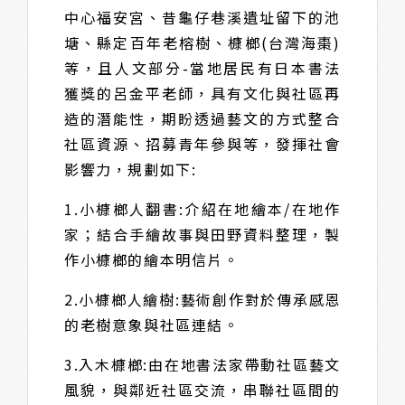
中心福安宮、昔龜仔巷溪遺址留下的池
塘、縣定百年老榕樹、槺榔(台灣海棗)
等，且人文部分-當地居民有日本書法
獲獎的呂金平老師，具有文化與社區再
造的潛能性，期盼透過藝文的方式整合
社區資源、招募青年參與等，發揮社會
影響力，規劃如下:
1.小槺榔人翻書:介紹在地繪本/在地作
家；結合手繪故事與田野資料整理，製
作小槺榔的繪本明信片。
2.小槺榔人繪樹:藝術創作對於傳承感恩
的老樹意象與社區連結。
3.入木槺榔:由在地書法家帶動社區藝文
風貌，與鄰近社區交流，串聯社區間的