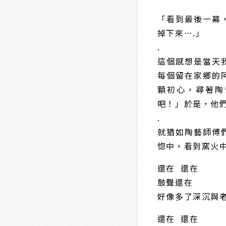
「看到最後一幕
掉下來….」
.
這個感想是當天
每個留在家鄉的
顆初心，尋著陶
吧！」於是，他
.
就猶如陶藝師傅
惚中，看到窯火
還在 還在
鼓聲還在
好像多了深沉與
還在 還在