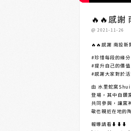
🔥🔥感謝
@ 2021-11-26
🔥🔥感謝 南投新
#珍惜每段的緣分
#提升自己的價值
#感謝大家對於
由 水里蛇窯Shu
登場，其中自鑽
共同參與，讓窯
敬也親近在地的
報導請看⬇️⬇️⬇️