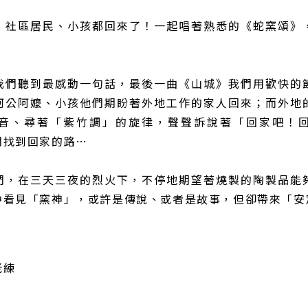
，社區居民、小孩都回來了！一起唱著熟悉的《蛇窯頌》
我們聽到最感動一句話，最後一曲《山城》我們用歡快的
阿公阿嬤、小孩他們期盼著外地工作的家人回來；而外地
音、尋著「紫竹調」的旋律，聲聲訴說著「回家吧！
們找到回家的路…
們，在三天三夜的烈火下，不停地期望著燒製的陶製品能
中看見「窯神」，或許是傳說、或者是故事，但卻帶來「安
老練