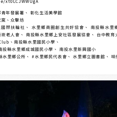
.be/xt0LCJWWUgA
部青年發展署、 彰化生活美學館
蛇窯、众擊坊
里國際扶輪社、 水里鄉商圈創生共好協會、 南投縣水里
頂崁老人會、 南投縣水里鄉上安社區發展協會、 台中教育大
rum Club、南投縣水里國民小學、
南投縣水里鄉成城國民小學、 南投水里新興國小
縣水里鄉公所、 #水里鄉民代表會、 水里鄉立圖書館、 