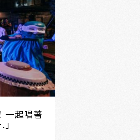
！一起唱著
.」