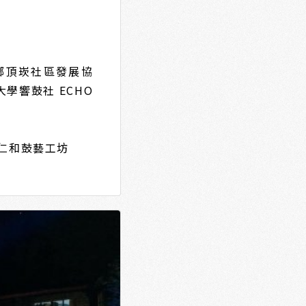
鄉頂崁社區發展協
學響鼓社 ECHO
响仁和鼓藝工坊