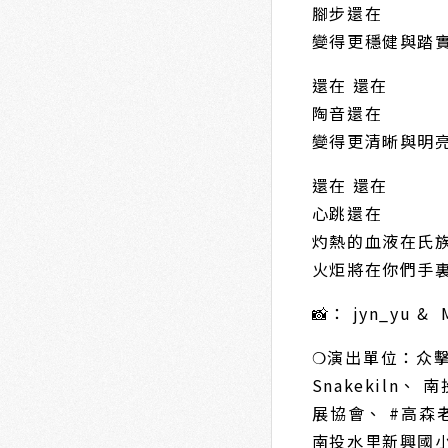
腳步還在
變得更穩健與踏
還在 還在
陶音還在
變得更清晰與明
還在 還在
心跳還在
灼熱的血液在氏
火炬將在你們手
📸： jyn_yu & 
❍演出單位：众擊坊、
Snakekil
展協會、 #高
南投水里新興國