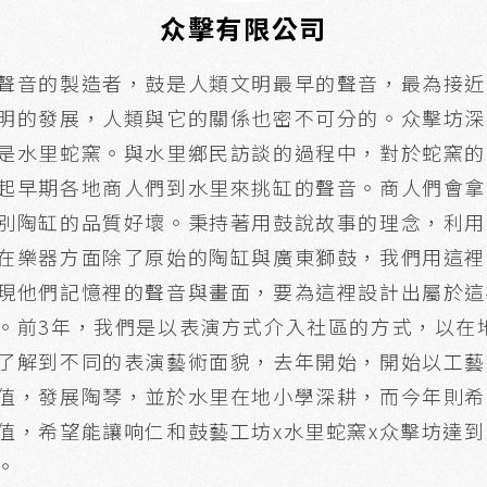
众擊有限公司
聲音的製造者，鼓是人類文明最早的聲音，最為接近
明的發展，人類與它的關係也密不可分的。众擊坊深
是水里蛇窯。與水里鄉民訪談的過程中，對於蛇窯的
起早期各地商人們到水里來挑缸的聲音。商人們會拿
別陶缸的品質好壞。秉持著用鼓說故事的理念，利用
在樂器方面除了原始的陶缸與廣東獅鼓，我們用這裡
現他們記憶裡的聲音與畫面，要為這裡設計出屬於這
。前3年，我們是以表演方式介入社區的方式，以在
了解到不同的表演藝術面貌，去年開始，開始以工藝
值，發展陶琴，並於水里在地小學深耕，而今年則希
值，希望能讓响仁和鼓藝工坊x水里蛇窯x众擊坊達
。