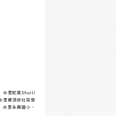
 水里蛇窯Shuili
縣水里鄉頂崁社區發
 水里永興國小、