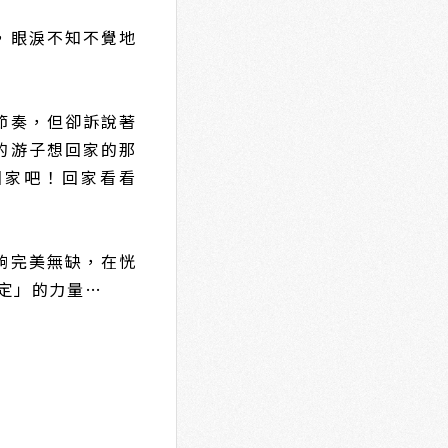
，眼淚不知不覺地
節奏，但卻訴說著
的游子想回家的那
回家吧！回家看看
夠完美無缺，在恍
定」的力量…