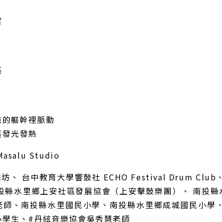
實
亮
族的軀幹裡脈動
裏發光發熱
Masalu Studio
 台中教育大學響鼓社 ECHO Festival Drum Club、
n、 南投縣水里鄉上安社區發展協會（上安擊鼓樂團）、 南投
森老師、南投縣水里國民小學、南投縣水里鄉成城國民小學、
小學生、#丹絃音樂協會吳秀慧老師