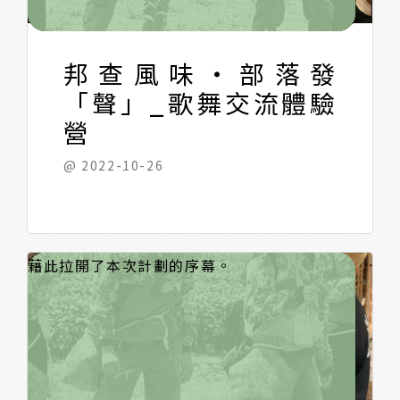
「味」的『工作坊、課程』」，何以見得，地
也自然開始跳起舞來，原來，沒有絕對的流程
方民眾在花蓮吉安這個地方依然為傳產工作，
形式，自然促成就是最完美的流程規劃。
邦查風味・部落發
還有家事需要兼顧，讓他們來參與課程形式，
只會造成民眾們的困擾，畢竟，你要這些長輩
「聲」_歌舞交流體驗
來作為地方參與，他們勢必放下手邊工作，或
營
許有人會說：「六日啊，放假可以參與」，你
@ 2022-10-26
跟傳統產業的人說這句話，其實也是一種傷
害，一週或許就放那麼一天能夠休息，上教會
都來不及了，還上課程，於是在本次工作坊做
了很大的改變_就是改變執行形式。
，經過青年調查之後，我發現青年部分都不是
仁里這個地方位於花蓮市與吉安鄉的交界之
中下午時，我們帶領志工青年到我們的部落據
老師與青年我們分享，早期的Taluan（工寮）
藉此拉開了本次計劃的序幕。
花蓮人，本身對於地方也較為陌生，於是我們
處，說都市也不像，說是郊區也不見得，但這
巡禮當天剛好在臨近的吉安車站旁，有吉安鄉
點「鼓睦德樂活園區」，這園區為我與地方民
營造方式，還有進行園區的食農教育，最後也
就進行了部落巡禮本次的工作坊。
裡確確實實是仁里部落的居住地，也就是我們
阿美文物館，當月的展覽為「來自部落地方聲
眾、青年，一起攜手打造出來的地方空間，也
跟我們分享地方的樂具，也是來自於阿美族的
的「薄薄部落」。
音」，也剛好與本次計劃行動相輔，於是就帶
是使用早期的木屋形式來進行空間營造，當天
傳統樂具類型，讓青年以往聽著流行音樂的我
著青年先去參觀一下阿美文物館的展覽。
部落老師 祖裔斯・喇羿絲 也很輕切的替大家準
們，在耳朵上聽見不同的樂器呈現，也獻上了
戴起耳機，聆聽著早期地方部落林班歌曲及地
備豐盛的部落風味餐，也讓青年瞭解到早期的
傳統古調。