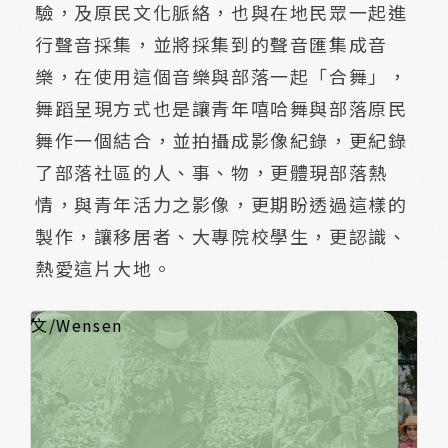
驗，及原民文化脈絡，也與在地民眾一起進
行聲音採集，並將採集到的聲音匯集成音
樂，在使用這個音樂與部落一起「合舞」，
舞蹈呈現方式也是讓青年嘻哈舞與部落原民
舞作一個結合，並拍攝成影像紀錄，更紀錄
了部落社區的人、事、物，更體現部落熱
情，與青年活力之影像，更期盼透過這樣的
製作，讓移居者、大專院校學生，更認識、
熱愛這片大地。
FLAVOR HUALIEN文化推廣工作室(下稱FLAV
子，不論路過、返鄉或者移居，這些人都依憑
(Party)的他們，也慢慢發現，許多左鄰右舍常
於是，這群大孩子與居⺠們展開了對話，真正
落。才意外發覺:部落文化與嘻哈文化竟有許多
但彼此都少不了音樂與舞蹈。更重要的是，大
「⻄元7175——嘻哈與原⺠的青銀齊舞計畫」
HUALIEN在巴奈.母路和孫李杰老師的指導下，
化挪用」，同時也把「聲音採集」的概念帶入
至實際走訪周遭區域的諸多祭儀，包含田祭、
稱作「勇士晉階禮」)。
祭典當天，尚未破曉，部落的青年便踏著祖靈
自親友的加油與歡呼聲連綿不斷，好似千萬年
是旁觀的學習者，仍在代表終點的清晨浪
淘中，不知不覺帶回了些許的鹽與沙。
由祭典返回日常，地方聲音素材在成年禮後愈
長輩與青年志工一齊成長的主題曲，交織而
驗，進而規劃一系列歌舞交流、青銀團康等等
導引至舞蹈動作的集體創造，達到舞蹈、音樂
音樂一遍又一遍的循環著，裏頭有薄薄部落田
腳鈴、生薑葉拍打的祝福。一圈又一圈的舞蹈
齊奔。確實相信著:無論周圍的人們是否來自他
著同一個圓，所有人都是參與創造「文化」的
許多排練休息的片刻，長輩們或分享曾在阿美
滿足與渴望，詢問志工們以後是不是能到文化
臉龐，不只是讓FLAVOR HUALIEN更加茁壯，
並充滿「地方的靈魂」。
學習屏棄以往過於工整的計畫執行，關心地方
面朝海風所沾上的鹽與沙，終於在計畫落幕之
HUALIEN和所有的參與者們，走完了一趟形而
文/Wensen
OR HUALIEN)，是群喜歡嘻哈(Hip Hop)的遊
相同的興趣在花蓮碰了頭。而經常聚在一起派
躲在樂聲闌珊處，充滿好奇地探頭探腦。
地走入日常，回首探索平時只是經過而不在意
雷同之處。儘管兩方有著地域、世代的巨大差
家都熱愛那份人與人之間「真誠的交流」。
便應運而生。從今年(2022)七月開始，FLAVO
不但於志工培訓時學習「樂舞文化」、研討何
計畫中，蒐羅薄薄部落(仁里)的地方聲音素
豐年祭以及本次計劃的核心主軸—「成年禮」
的步伐，奔向傳說中先輩們登岸的海灘。一路
的回音層層疊疊。儘管FLAVOR HUALIEN深知
加飽滿，經過嘉木郎老師的編曲後，屬於薄
生。FLAVOR HUALIEN同時也彙整了前ㄧ個月
活動。藉著餐會的閒談、節奏遊戲、默契培
相輔相成的同樂景況。
邊豎立的鐵罐架、日常行走的忽略，還有成年
隊形裡，大夥兒手牽手，模擬著波浪湧動、想
鄉、是否將去遠方，只要此時腳踏同一片土
一份子。
文化村表演的過去，或回憶年輕部落的樣貌，
健康站一起跳舞?種種隻言片語，和那一張張期
也似乎讓嘻哈(Hip Hop)這個外來文化足以扎
夥伴的一顰一笑，不害怕也不排斥改變的可
時，化為意外的結晶，也彷彿宣示著，FLAVO
上的「成年禮」，得以自然地擁抱彼此，邁向
對
的角
異，
R
謂「文
材。甚
(亦
上，來
自己僅
薄、地方
的學習經
養，最後
禮時的
像邁步
地，向
或面帶
待的
根，
能。那天
R
下一階段。