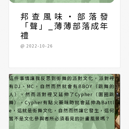
親身參與的過程，照片影像似乎不再那麼重要
邦查風味・部落發
了。
「聲」_薄薄部落成年
禮
@ 2022-10-26
如果說今年在社區參與行動上最大的獲得，我
往往我們在這兩個選擇上的迷思而遺忘了計畫
撇除掉過往地開課程模式，我們改成與地方民
這件事情讓我反思到街舞的派對文化，派對裡
想應該也必須感謝ChangeMaker計畫吧，讓我
沿路上的風景，也許計畫發起時做了多方的調
眾、青年、志工一起做個餐會，在這個餐會上
有DJ、MC，自然而然就會有BBOY（跳舞的
們更加省思計畫對於地方的需要性及必要性。
查認為這是地方的需要性，然而對於地方人
志工會準備街舞演出，長輩們就欣賞鼓勵就
人），然而派對裡又延伸了Cypher（圍圈跳
呢？是必要的嗎？儘管是必要的，但長期生活
好，結果後來發現，當餐桌上有部落風味餐，
舞），Cypher有點火藥味時就會延伸為Battl
下來，這些必要也變成不必要了，回到計畫本
又有微醺飲品時，讓我們看到計畫美麗的風
e，這就是街舞文化，自然而然讓它發生，這何
身，我ChangeMaker計畫裡反思過往經手的社
景，長輩們開始拿起吉他，領唱著古調、林班
嘗不是文化參與者所必須看見的計畫風景嗎？
造計畫，我後來發現地方民眾「不需要無
歌曲，我發現沒有什麼是不能Am的，部落婦女