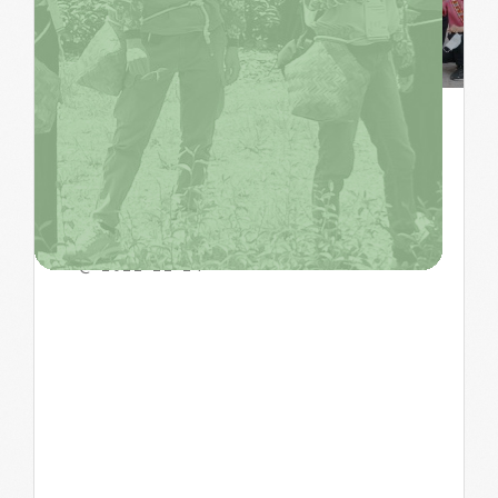
邦查風味・部落發
「聲」_ 嘻哈與原⺠的
青銀齊舞計畫
@ 2022-11-24