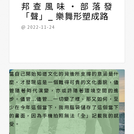
邦查風味・部落發
樂間奏(間奏)出來跳舞的人，當時的畫面想像
計畫主持人，每參與一場次，等同於又欣賞了
應該是很多不同民俗、舞風會出現的派對場
不同的美麗風景，誰是傳統，誰又不傳統？這
「聲」_ 樂舞形塑成路
合。
件事情已經沒有特定的答案了，自我反思之後
@ 2022-11-24
才理解「答案只是在某個時間當下設定的框架
成果」。
「 剎那間孩子們長大了 」
薄薄部落成年禮這件事情，剛好因緣際會而
Ina千交代萬交代我們行前一天千萬不能吃
我們與青年志工約定三點到達啟程會場，睡眼
三點半四點左右，阿拉邁 年齡階層的小朋友開
參與之前我們腦補了很多學術知識，而參與就
沿途部落民眾都會替小孩加油鼓勵，儘管不是
當頭目對阿拉邁階層說：「你們長大了，未來
當自己開始知道文化的背後所支撐的意涵是什
已，今年榮幸獲得Changemaker來作為地方實
「蔥、蒜、雞、蛋、魚」，這就是對部落文化
惺忪的我們到集會所，才發現好多人，而這群
始出發，一路從吉安菸葉廠往海邊的方向邁
是我們的實踐，那天我給部落青年Kulas載著，
自己小孩，或是不認識的，但只要是來自薄薄
要傳承這樣部落文化」，原來成長往往在剎那
麼，才發現這是一個難得可貴的文化面貌，儘
踐的資格，行動過程中，巴奈・母路教授跟我
好奇的開始，為什麼不能吃？一百萬個為什
人都來自仁里部落，對大的心靈感觸就是「我
進，路程約四五公里。
我就是負責拿著手機錄影、錄音、拍照，Kulas
部落都是自己人，更給他們勉勵支持，這件事
間，成長只是一個形式，而內心是否瞭解傳承
管隨著時代演變，亦或許隨著環境空間的進
們說，今年也是八年一次的部落成年禮，叫我
麼？但我們還是聽耆老的建議，我們真的沒有
親臨現場」而不再是透過影像看見。
也很熱情的跟我分享他們在做什麼，為什麼要
情讓我感到很感動，許許多多陪同家長也默默
文化的使命感呢？
步，儘管...儘管...一切變了樣，那又如何，至
們一定要去看看參與，一定會有不同的感觸在
違反禁忌，早早休息，因為成年禮發生在凌晨
跑這一條路徑，我才瞭解，這條路徑並不是地
擦拭眼淚，許多的不捨，也有更多的鼓勵支
少在今年這個當下，我用腦袋儲存了這個當下
未來地方行動上面。
二點鐘。
方公所文宣上的「馬拉松」，而是跟著祖靈的
持，也是我第一次被部落文化所感動到了。
的畫面，因為手機拍照無法「全」記載我的感
腳步往大海方向、往太陽母親的方向，更是往
受。
祖靈登岸的方向。