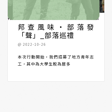
方古調，情緒一時湧上心頭，作為計畫的主持
承裝器皿及地方野菜，還有特色調味部分，也
人，本身為花蓮人，這些聲響、古調早已烙印
是讓青年為之震撼，飽肚之後，老師也開始進
在腦袋裡，卻知其然不知所以然，我不明白這
行下午的分享課程。
邦查風味・部落發
背後的故事意涵是什麼，我只知道這些聲音不
斷的撥動著我的內心，我想也是時候透過本次
「聲」_部落巡禮
計劃更加地讓我認識自己，我來自哪裡。
@ 2022-10-26
本次行動開始，我們招募了地方青年志
工，其中為大學生較為居多