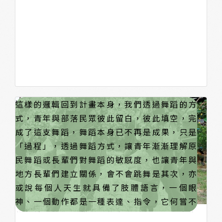
「 樂舞形塑成路 」
這條路是通往到哪裡？過程中的我們不斷反覆
這世界上有不同的樂、舞類型，有的是給予貴
派對是能打破彼此隔閡，及建立彼此關係的場
如今「街舞已成為潮流之路」，街舞進入各大
就如同一部落一文化，但卻舉辦部落聯合形式
這樣的邏輯回到計畫本身，我們透過舞蹈的方
思考著。
族觀看欣賞，有的是作為祈福祭祀所使用的樂
合，也希望透過這樣的方式來降低當時年代的
開幕活動、政府相關活動開場，又加上霹靂舞
祭儀活動，這是我們以第三方角度來看待事
式，青年與部落民眾彼此留白，彼此填空，完
舞，然而街舞的出現必須追朔到早期的1960年
幫派械鬥等相關問題。
納入青年奧運項目之一，及相關街舞賽事符合
件，每個部落文化彼此間一定有些微差異性存
成了這支舞蹈，舞蹈本身已不再是成果，只是
代，當時Bronx區域幫派、毒品氾濫，而期盼
升學徵試保送、加分等規章，熱愛文化的我們
在，也塑造成彼此間的文化特色，今年很榮幸
「過程」，透過舞蹈方式，讓青年漸漸理解原
在未來的小孩子們不要再走他們的路徑，而整
是滿樂見這樣的文化進步，終於不再是長輩們
的參與三大部落八年一次的成年禮，客觀比較
民舞蹈或長輩們對舞蹈的敏感度，也讓青年與
合了嘻哈四元素，BBoy 、MC、DJ、塗鴉，而
眼裡的「次文化」，但最原始的來自貧民窟、
發現，這三方部落的樂的屬性、音調、襯詞不
地方長輩們建立關係，會不會跳舞是其次，亦
其中BBoy就是舞蹈，說實在我們並未參與那個
社會底層吶喊、毋需門檻的嘻哈文化也漸漸消
同，舞的跳法、律動、身體控制也不太相同，
或說每個人天生就具備了肢體語言，一個眼
年代的任何事物，經過研究調查，我認為當時
逝，還真不知道該說「消逝」還是「蛻變」。
更不用說在流程上、告靈上的差異性了，而這
神、一個動作都是一種表達、指令，它何嘗不
的BBoy並不是泛指「霹靂舞」，而是當時在音
樣的差別才塑造彼此間的文化特色，而我身為
是一種舞步，一種訴說呢。