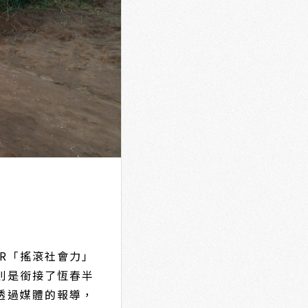
R「搖滾社會力」
則是銜接了恆春半
透過媒體的報導，