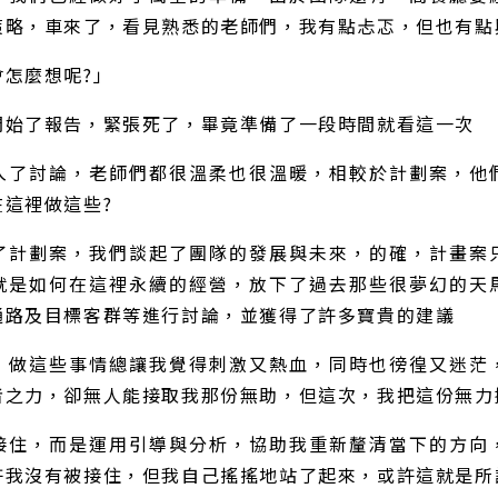
策略，車來了，看見熟悉的老師們，我有點忐忑，但也有點
怎麼想呢?」
開始了報告，緊張死了，畢竟準備了一段時間就看這一次
入了討論，老師們都很溫柔也很溫暖，相較於計劃案，他
這裡做這些?
了計劃案，我們談起了團隊的發展與未來，的確，計畫案
就是如何在這裡永續的經營，放下了過去那些很夢幻的天
通路及目標客群等進行討論，並獲得了許多寶貴的建議
，做這些事情總讓我覺得刺激又熱血，同時也徬徨又迷茫
者之力，卻無人能接取我那份無助，但這次，我把這份無力
接住，而是運用引導與分析，協助我重新釐清當下的方向
許我沒有被接住，但我自己搖搖地站了起來，或許這就是所