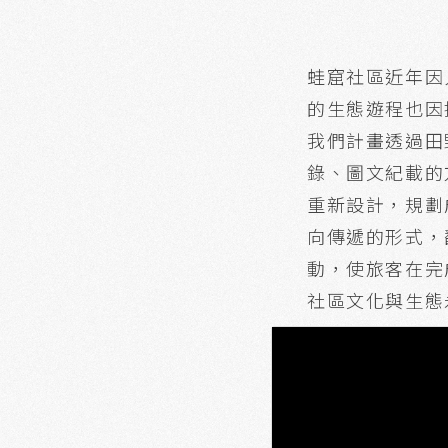
蛙窟社區近年因
的生態遊程也
我們計畫透過田
錄、圖文紀載的
重新設計，規劃
向傳遞的形式，
動，使旅客在完
社區文化與生態