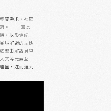
導覽需求，社區
力低落。 因此
憶，以影像紀
實境解謎的型態
旅遊由解說員單
人文等元素互
能量，進而達到