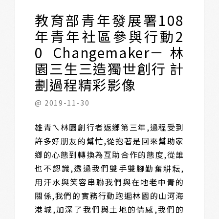
教育部青年發展署108
年青年社區參與行動2
0 Changemaker－林
園三生三造獨世創行 計
劃過程精彩影像
@ 2019-11-30
雄青ㄟ林園創行者返鄉第三年,過程受到
許多好朋友的幫忙,從抱著是回來幫助家
鄉的心態到轉換為互助合作的態度,從誰
也不認識,透過我們雙手雙腳勤奮耕耘,
用汗水與笑容串聯我們與在地老中青的
關係,我們的實務行動跑遍林園的山河海
港城,加深了我們與土地的情感,我們的