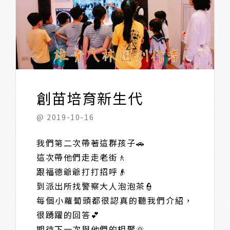
創苗培育新生代
@ 2019-10-16
我們第二次帶著這群孩子🚗
這次帶他們走走老街🚶
跟福德爺爺打打招呼👴
到派出所找警察大人泡泡茶👮
每個小蘿蔔頭都很認真的聽我們介紹，
很踴躍的回答💕
期待下一次與他們的相聚🌞