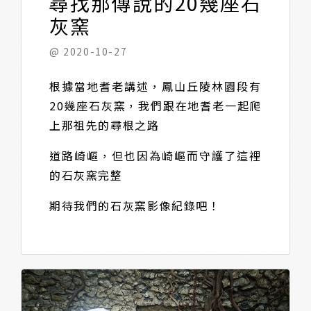
尋找那傳說的20幾座石
灰窯
@ 2020-10-27
根據當地耆老講述，鳳山丘陵林園段有
20幾座石灰窯，我們跟在地耆老一起爬
上那祖先的尋根之路
道路崎嶇，但也因為崎嶇而守護了這裡
的石灰窯完整
期待我們的石灰窯影像紀錄吧！