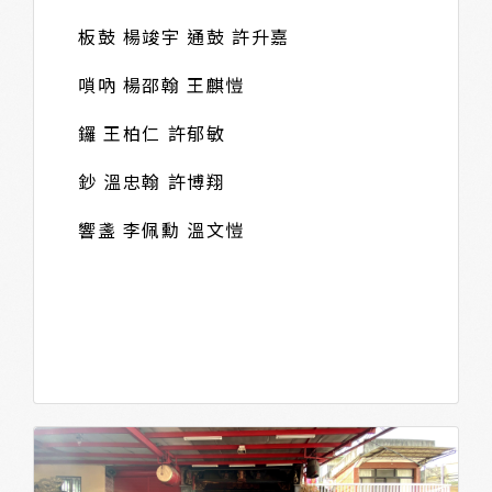
板鼓 楊竣宇 通鼓 許升嘉
嗩吶 楊邵翰 王麒愷
鑼 王柏仁 許郁敏
鈔 溫忠翰 許博翔
響盞 李佩勳 溫文愷