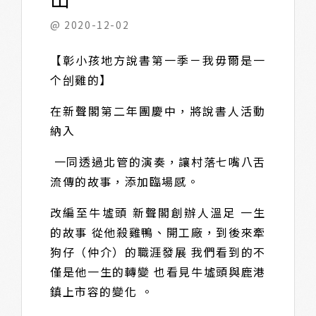
@ 2020-12-02
【彰小孩地方說書第一季－我毋爾是一
个刣雞的】
在新聲閣第二年團慶中，將說書人活動
納入
一同透過北管的演奏，讓村落七嘴八舌
流傳的故事，添加臨場感。
改編至牛墟頭 新聲閣創辦人溫足 一生
的故事 從他殺雞鴨、開工廠，到後來牽
狗仔（仲介）的職涯發展 我們看到的不
僅是他一生的轉變 也看見牛墟頭與鹿港
鎮上市容的變化 。