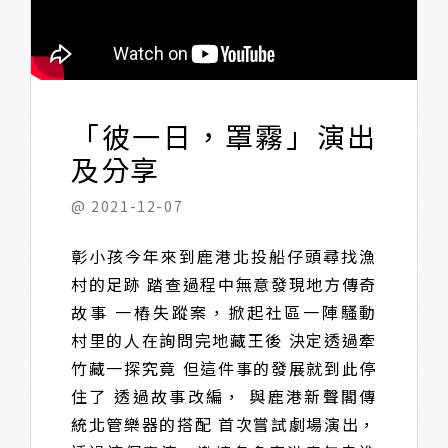
「彼一日，罩霧」演出
及分享
@ 2021-12-07
彰小孩今年來到鹿港北投船仔頭尋找漁
村的足跡 踏查過程中無意發現地方傳奇
故事 一樁失蹤案，掀起社區一陣騷動
村里的人在詢問完地藏王後 決定透過牽
竹藏一探究竟 但這件事的發展就到此停
住了 透過故事改編， 與鹿港新聲閣傳
統北管樂器的搭配 首次嘗試劇場演出，