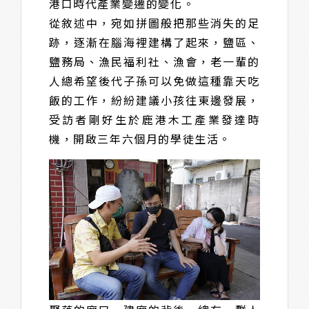
港口時代產業變遷的變化。
從敘述中，宛如拼圖般把那些消失的足
跡，逐漸在腦海裡建構了起來，鹽區、
鹽務局、漁民福利社、漁會，老一輩的
人總希望後代子孫可以免做這種靠天吃
飯的工作，紛紛建議小孩往東邊發展，
受訪者剛好生於鹿港木工產業發達時
機，開啟三年六個月的學徒生活。