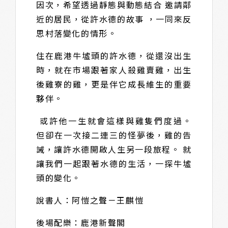
因次，希望透過靜態與動態結合 邀請鄰
近的居民，從許水德的故事 ，一同來反
思村落變化的情形。
住在鹿港牛墟頭的許水德，從還沒出生
時，就在市場跟著家人殺雞賣雞，出生
後雞寮的雞，更是伴它成長維生的重要
夥伴。
或許他一生就會這樣與雞隻們度過。
但卻在一次接二連三的怪夢後，雞的告
誡，讓許水德開啟人生另一段旅程。 就
讓我們一起跟著水德的生活，一探牛墟
頭的變化。
說書人：阿愷之聲－王麒愷
後場配樂：鹿港新聲閣