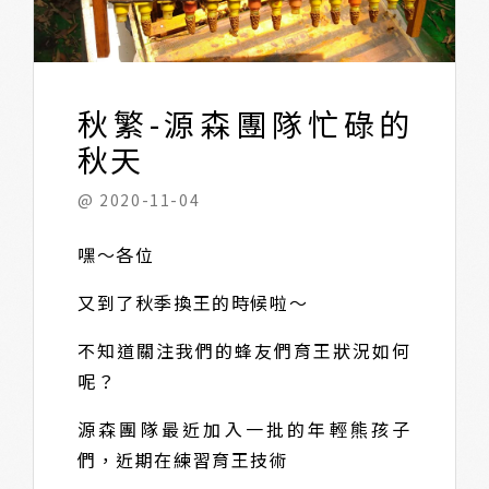
秋繁-源森團隊忙碌的
秋天
@ 2020-11-04
嘿～各位
又到了秋季換王的時候啦～
不知道關注我們的蜂友們育王狀況如何
呢？
源森團隊最近加入一批的年輕熊孩子
們，近期在練習育王技術