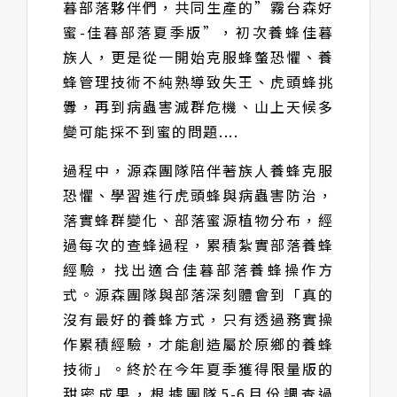
暮部落夥伴們，共同生產的”霧台森好
蜜-佳暮部落夏季版”，初次養蜂佳暮
族人，更是從一開始克服蜂螫恐懼、養
蜂管理技術不純熟導致失王、虎頭蜂挑
釁，再到病蟲害滅群危機、山上天候多
變可能採不到蜜的問題....
過程中，源森團隊陪伴著族人養蜂克服
恐懼、學習進行虎頭蜂與病蟲害防治，
落實蜂群變化、部落蜜源植物分布，經
過每次的查蜂過程，累積紮實部落養蜂
經驗，找出適合佳暮部落養蜂操作方
式。源森團隊與部落深刻體會到「真的
沒有最好的養蜂方式，只有透過務實操
作累積經驗，才能創造屬於原鄉的養蜂
技術」。終於在今年夏季獲得限量版的
甜密成果，根據團隊5-6月份調查過