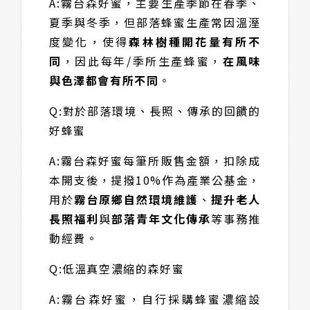
A:霧台森好蜜，主要生產季節在春季、
夏季與冬季，但部落蜂蜜生產常因溫溼
度變化，使得
森林樹種開花量有所不
同
，因此每年/季所生產蜂蜜，
在風味
與色澤都會有所不同
。
Q:對於部落環境、長照、傳承的回饋的
好蜂蜜
A:霧台森好蜜每筆所販售金額，扣除成
本開支後，提撥10%作為產業公基金，
用於
霧台原鄉自然環境維護
、
提升老人
長照福利
與
部落青年文化傳承
等事務推
動經費。
Q:低溫真空濃縮的森好蜜
A:霧台森好蜜，自行採購蜂蜜濃縮設