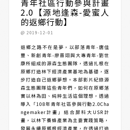
青年社區行動參與計畫
2.0【源地逢森-愛蜜人
的返鄉行動】
@ 2019-12-01
返鄉之路不在是夢，以部落青年-唐佳
豐、新創青年-廖晋翊與大專青年-劉世
康所組成的源森生態團隊，透過扎根在
原鄉打造林下經濟產業基地為基礎，逐
步打造自己返鄉夢想。本部影片紀錄源
森生態團隊這些青年們，如何在原鄉落
實以林為田、純粹生活這個理想，透過
導入「108年青年社區參與行動2.0Cha
ngemaker計畫」結合屏科大USR計
畫，以林下養蜂產業為主要實踐策略，
發展永續原鄉根經濟產業，在透過打造