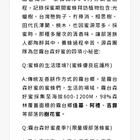
程，記錄採蜜期間蜜蜂拜訪植物包含:光
蠟樹、台灣懸鉤子、冇骨消、相思樹、
田代氏澤蘭、梜木，也因蜜源眾多，採
蜜時，那種多層次的清香味，讓部落族
人都陶醉其中，養蜂過程辛苦。源森團
隊為您霧台森好蜜的四項小秘密:
Q:蜜蜂的生活環境?(蜜蜂優良庇護所)
A:傳統友善耕作方式的霧台鄉，是霧台
森好蜜的蜜蜂們，生活的場域，霧台森
好蜜採集至海拔600-1200M，98%森
林覆蓋面積的霧台鄉
佳暮
、
阿禮
、
吉露
等部落的
樹花蜜
。
Q:霧台森好蜜產季?(限量版部落蜂蜜)