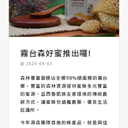
霧台森好蜜推出囉!
@ 2020-09-03
森林覆蓋面積佔全鄉98%總面積的霧台
鄉，豐富的森林資源提供蜜蜂多元豐富
的蜜源，且西魯凱族友善環境的傳統農
耕方式，讓蜜蜂兒遠離農藥，優良生活
庇護所。
今年源森團隊首推的蜂產品，就是與佳