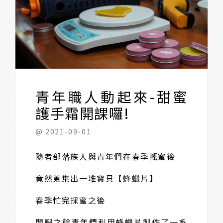
青年職人動起來-甜蜜
護手霜開課囉!
@ 2021-09-01
隨者部落族人與青年們在春季搖蜜後
竟然蒐集出一堆寶貝【蜂蠟片】
春季忙完採蜜之後
閒暇之餘青年們利用蜂蠟片製作了一系