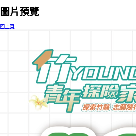
圖片預覽
回上頁