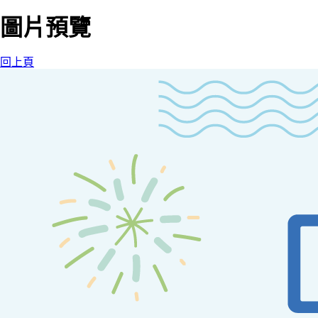
圖片預覽
回上頁