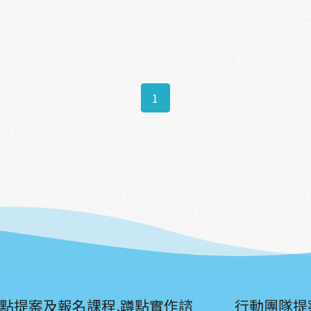
1
點提案及報名課程.蹲點實作諮
行動團隊提