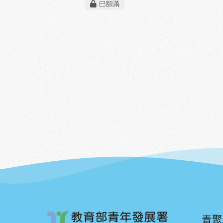
已額滿
青聚