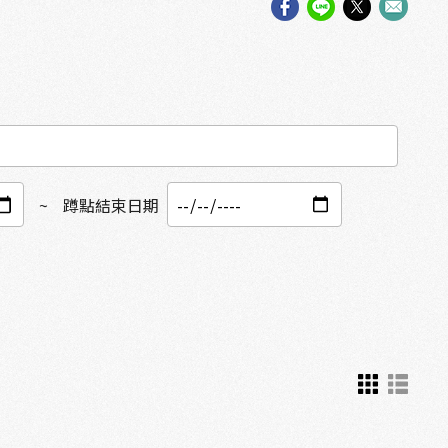
~
蹲點結束日期