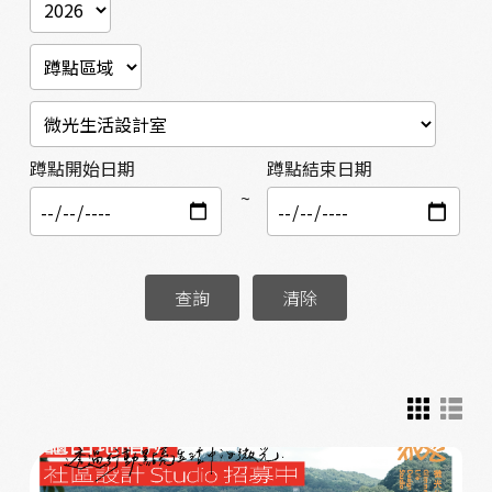
蹲點開始日期
蹲點結束日期
~
查詢
清除