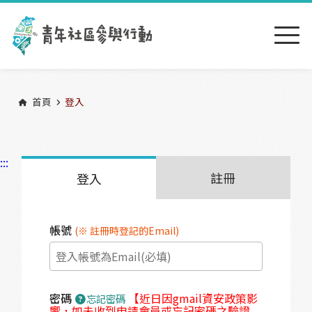
跳到主要內容區塊
:::
首頁
登入
:::
註冊
登入
帳號
(※ 註冊時登記的Email)
密碼
【近日因gmail資安政策影
忘記密碼
響，如未收到申請會員或忘記密碼之驗證